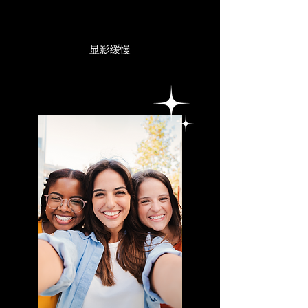
牌
显影缓慢