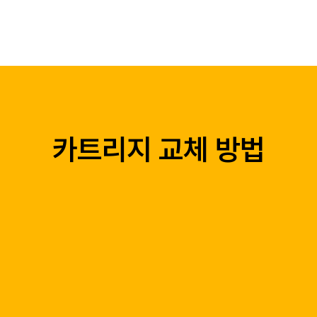
相机
打印机
相纸
应用程序
柯达 MINI SHO
카트리지 교체 방법