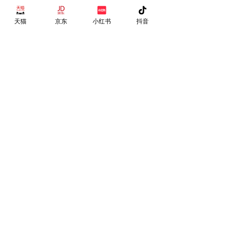
天猫
京东
小红书
抖音
配件
列表
皮套
相册
铁盒
照片夹
贴纸