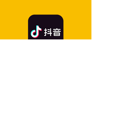
书
抖音
Kameras
Drucker
Patrone
MINI SHOT APP
Inspiration
Markengeschichte
Datenschutzrichtlinie