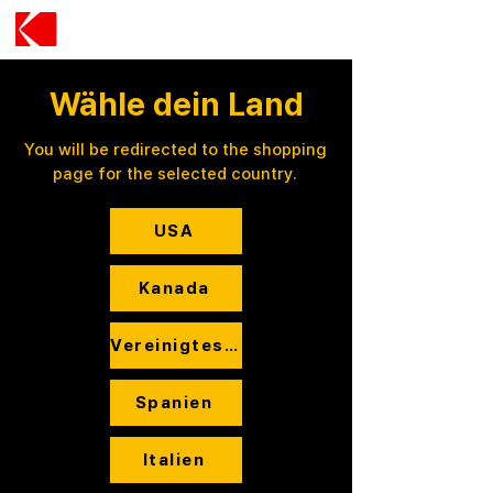
Wähle dein Land
You will be redirected to the shopping
page for the selected country.
USA
Kanada
Vereinigtes Königreich
Spanien
Italien