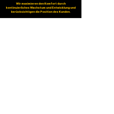
Wir maximieren den Komfort durch
kontinuierliches Wachstum und Entwicklung und
berücksichtigen die Position des Kunden.
Glück drucken
Kameras
Drucker