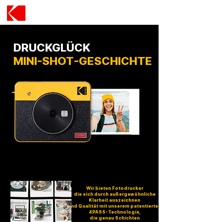
DRUCKGLÜCK
MINI-SHOT-GESCHICHTE
Wir bieten Fotodrucker
die sich durch außergewöhnliche
Klarheit auszeichnen
und Qualität mit unserem patentierten
4PASS-Technologie,
die genau Schichten