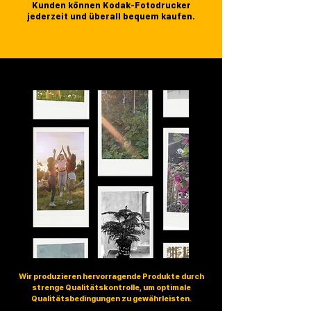
Kunden können Kodak-Fotodrucker
jederzeit und überall bequem kaufen.
Wir produzieren hervorragende Produkte durch
strenge Qualitätskontrolle, um optimale
Qualitätsbedingungen zu gewährleisten.